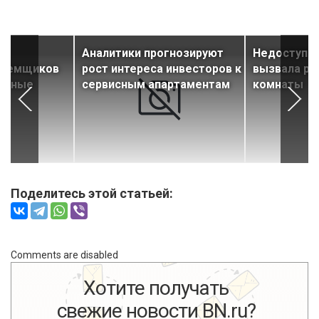
ы
Аналитики прогнозируют
Недоступно
заемщиков
рост интереса инвесторов к
вызвала ро
сотные
сервисным апартаментам
комнаты
Поделитесь этой статьей:
Comments are disabled
Хотите получать
свежие новости BN.ru?