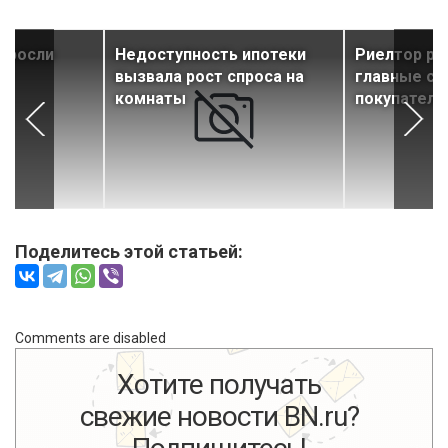
выросли
Недоступность ипотеки
Риелтор ра
ду
вызвала рост спроса на
главные ст
комнаты
покупател
Поделитесь этой статьей:
Comments are disabled
Хотите получать
свежие новости BN.ru?