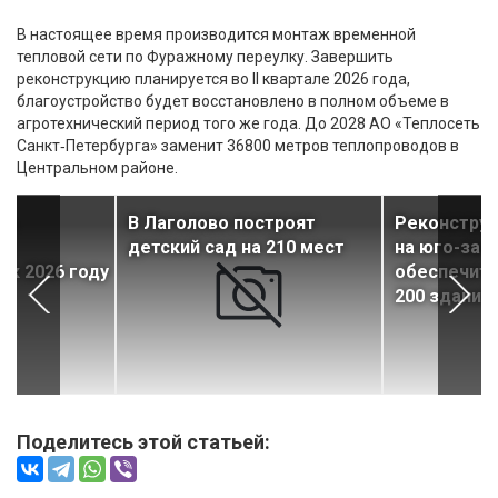
В настоящее время производится монтаж временной
тепловой сети по Фуражному переулку. Завершить
реконструкцию планируется во II квартале 2026 года,
благоустройство будет восстановлено в полном объеме в
агротехнический период того же года. До 2028 АО «Теплосеть
Санкт‑Петербурга» заменит 36800 метров теплопроводов в
Центральном районе.
ль
В Лаголово построят
Реконструк
я»
детский сад на 210 мест
на юго-зап
 к 2026 году
обеспечит 
200 зданий
Поделитесь этой статьей: