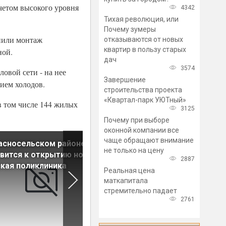
четом высокого уровня
4342
Тихая революция, или
Почему зумеры
лнили монтаж
отказываются от новых
квартир в пользу старых
ной.
дач
3574
овой сети - на нее
Завершение
ием холодов.
строительства проекта
«Квартал-парк УЮТный»
в том числе 144 жилых
3125
Почему при выборе
оконной компании все
чаще обращают внимание
асносельском районе
В Адмиралтейском районе
не только на цену
вится к открытию новая
создадут новое
2887
кая поликлиника
общественное пространств
Реальная цена
маткапитала
стремительно падает
2761