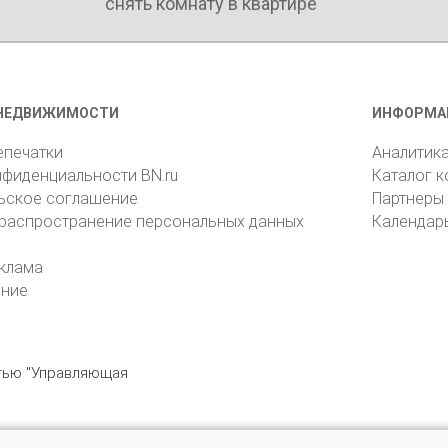
снять комнату в квартире
НЕДВИЖИМОСТИ
ИНФОРМА
епечатки
Аналитик
нфиденциальности BN.ru
Каталог 
ьское соглашение
Партнеры
 распространение персональных данных
Календар
клама
ение
стью "Управляющая