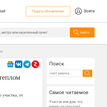
Ещё
Войти
Подать объявление
Найти
ий
Поиск
 теплом
Самое читаемое
 участка, от
Участок или дом: что
купить за городом?