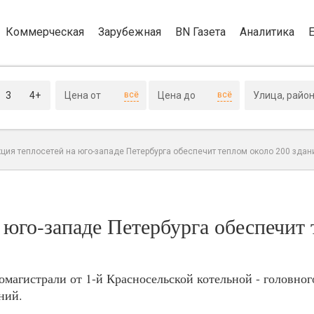
Коммерческая
Зарубежная
BN Газета
Аналитика
3
4+
всё
всё
ция теплосетей на юго-западе Петербурга обеспечит теплом около 200 здан
 юго-западе Петербурга обеспечит
агистрали от 1-й Красносельской котельной - головного
ний.