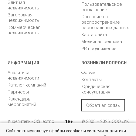
Элитная
Пользовательское
недвижимость
соглашение
Загородная
Согласие на
недвижимость
распространение
Коммерческая
персональных данных
недвижимость
Карта сайта
Медийная реклама
PR продвижение
ИНФОРМАЦИЯ
ВОЗНИКЛИ ВОПРОСЫ
Аналитика
Форум
недвижимости
Контакты
Каталог компаний
Юридическая
Партнеры
консультация
Календарь
мероприятий
Обратная связь
Учредитель - Общество
16+
© 2005 – 2026, ООО «УК
с ограниченной
«БН»
Сайт bn.ru использует файлы «cookie» и системы аналитики
ответственностью
"Управляющая
196105, Санкт-