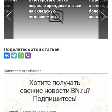
зовал на
В Петербурге резко
На российс
ектов
выросли арендные ставки
этом году 
следия
на складскую
более 20 н
недвижимость
иностранны
Поделитесь этой статьей:
Comments are disabled
Хотите получать
свежие новости BN.ru?
Подпишитесь!
email: