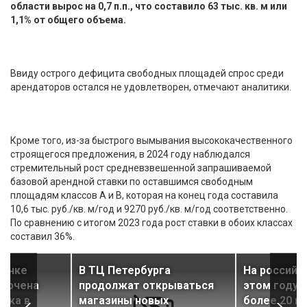
области вырос на 0,7 п.п., что составило 63 тыс. кв. м или
1,1% от общего объема.
Ввиду острого дефицита свободных площадей спрос среди
арендаторов остался не удовлетворен, отмечают аналитики.
Кроме того, из-за быстрого вымывания высококачественного
строящегося предложения, в 2024 году наблюдался
стремительный рост средневзвешенной запрашиваемой
базовой арендной ставки по оставшимся свободным
площадям классов А и B, которая на конец года составила
10,6 тыс. руб./кв. м/год и 9270 руб./кв. м/год соответственно.
По сравнению с итогом 2023 года рост ставки в обоих классах
составил 36%.
рынке
В ТЦ Петербурга
На российс
ключена
продолжат открываться
этом году 
лка в
магазины новых
более 20 н