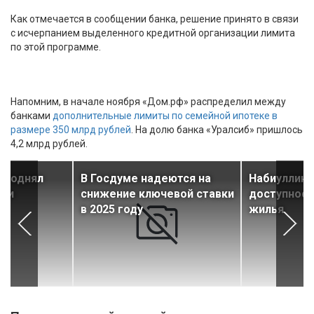
Как отмечается в сообщении банка, решение принято в связи
с исчерпанием выделенного кредитной организации лимита
по этой программе.
Напомним, в начале ноября «Дом.pф» распределил между
банками
дополнительные лимиты по семейной ипотеке в
размере 350 млрд рублей
. На долю банка «Уралсиб» пришлось
4,2 млрд рублей.
 поднял
В Госдуме надеются на
Набиуллина
вки
снижение ключевой ставки
доступность
в 2025 году
жилья