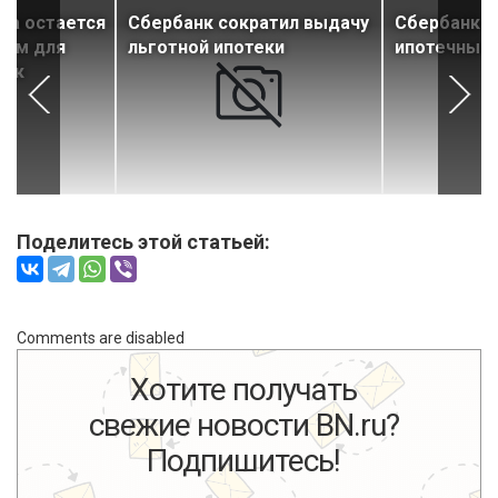
ка остается
Сбербанк сократил выдачу
Сбербанк в
ром для
льготной ипотеки
ипотечные 
оек
Поделитесь этой статьей:
Comments are disabled
Хотите получать
свежие новости BN.ru?
Подпишитесь!