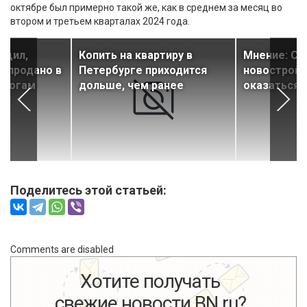
октябре был примерно такой же, как в среднем за месяц во
втором и третьем кварталах 2024 года.
бщил,
Копить на квартиру в
Мнение: Сн
р продано в
Петербурге приходится
новострой
итогам
дольше, чем ранее
оказаться
Поделитесь этой статьей:
Comments are disabled
Хотите получать
свежие новости BN.ru?