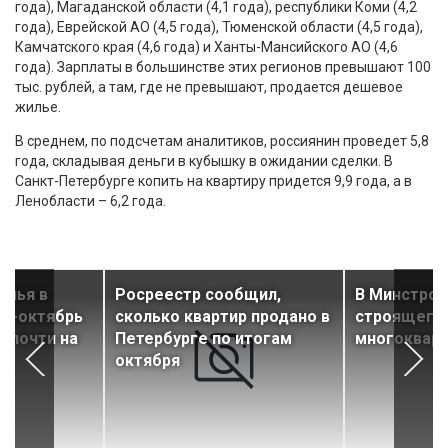
года), Магаданской области (4,1 года), республики Коми (4,2
года), Еврейской АО (4,5 года), Тюменской области (4,5 года),
Камчатского края (4,6 года) и Ханты-Мансийского АО (4,6
года). Зарплаты в большинстве этих регионов превышают 100
тыс. рублей, а там, где не превышают, продается дешевое
жилье.
В среднем, по подсчетам аналитиков, россиянин проведет 5,8
года, складывая деньги в кубышку в ожидании сделки. В
Санкт-Петербурге копить на квартиру придется 9,9 года, а в
Ленобласти – 6,2 года.
илья в
Росреестр сообщил,
В Минстрое
рь-октябрь
сколько квартир продано в
строящегос
с почти на
Петербурге по итогам
многокварт
октября