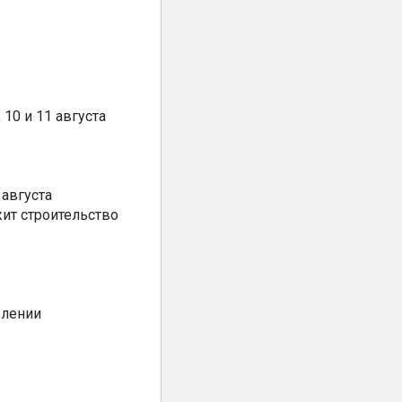
10 и 11 августа
августа
ит строительство
елении