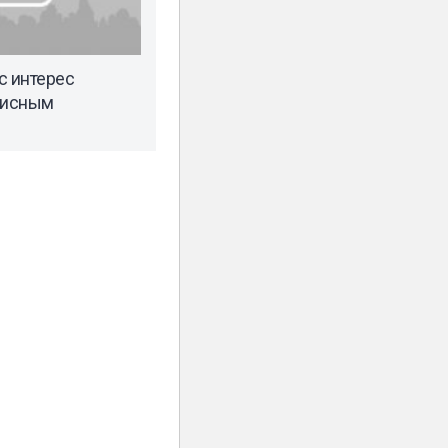
с интерес
висным