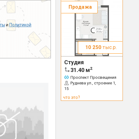
Продажа
ты
и
Политикой
10 250
тыс.р.
Студия
2
31.40
м
Проспект Просвещения
Руднева ул., строение 1,
15
что это?