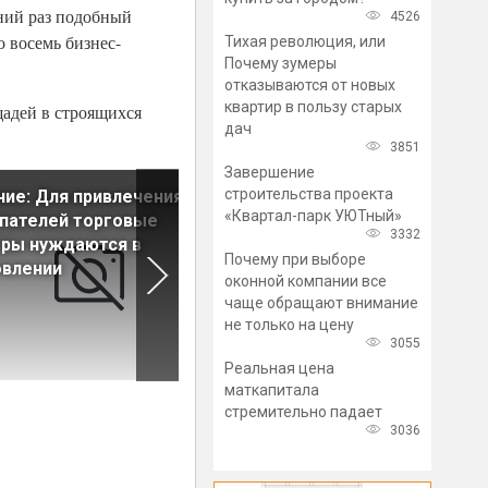
дний раз подобный
4526
о восемь бизнес-
Тихая революция, или
Почему зумеры
отказываются от новых
квартир в пользу старых
щадей в строящихся
дач
3851
Завершение
строительства проекта
ие: Для привлечения
Новое предложение на рын
«Квартал-парк УЮТный»
пателей торговые
складкой недвижимости не
3332
тры нуждаются в
успевает за спросом
Почему при выборе
овлении
оконной компании все
чаще обращают внимание
не только на цену
3055
Реальная цена
маткапитала
стремительно падает
3036