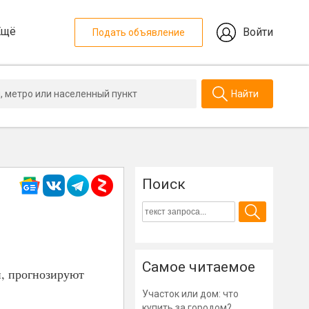
Ещё
Войти
Подать объявление
Найти
Поиск
Самое читаемое
и, прогнозируют
Участок или дом: что
купить за городом?