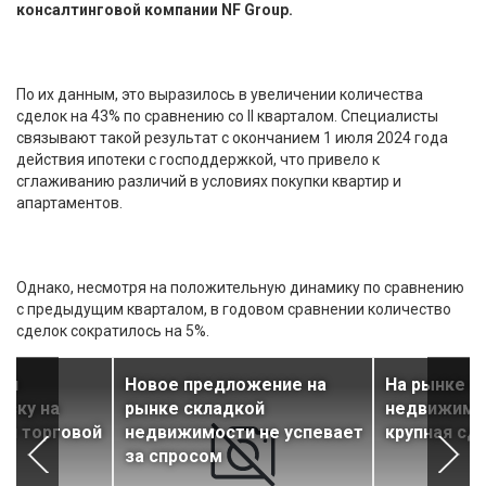
консалтинговой компании NF Group.
По их данным, это выразилось в увеличении количества
сделок на 43% по сравнению со II кварталом. Специалисты
связывают такой результат с окончанием 1 июля 2024 года
действия ипотеки с господдержкой, что привело к
сглаживанию различий в условиях покупки квартир и
апартаментов.
Однако, несмотря на положительную динамику по сравнению
с предыдущим кварталом, в годовом сравнении количество
сделок сократилось на 5%.
ли
Новое предложение на
На рынке с
узку на
рынке складкой
недвижимо
 и торговой
недвижимости не успевает
крупная сд
за спросом