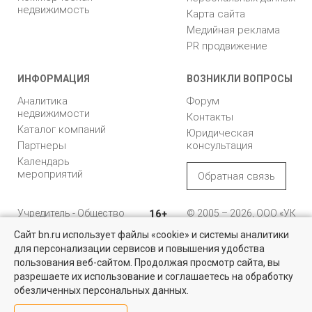
недвижимость
Карта сайта
Медийная реклама
PR продвижение
ИНФОРМАЦИЯ
ВОЗНИКЛИ ВОПРОСЫ
Аналитика
Форум
недвижимости
Контакты
Каталог компаний
Юридическая
Партнеры
консультация
Календарь
мероприятий
Обратная связь
Учредитель - Общество
16+
© 2005 – 2026, ООО «УК
с ограниченной
«БН»
Сайт bn.ru использует файлы «cookie» и системы аналитики
ответственностью
"Управляющая
196105, Санкт-
для персонализации сервисов и повышения удобства
Коммерческая недвижимость
компания "Бюллетень
Петербург, пр. Юрия
пользования веб-сайтом. Продолжая просмотр сайта, вы
недвижимости"
Гагарина, 1
Проверенные объекты под различные цели в Санкт-Петербурге и
разрешаете их использование и соглашаетесь на обработку
Ленинградской области
обезличенных персональных данных.
8 (812) 331-93-56