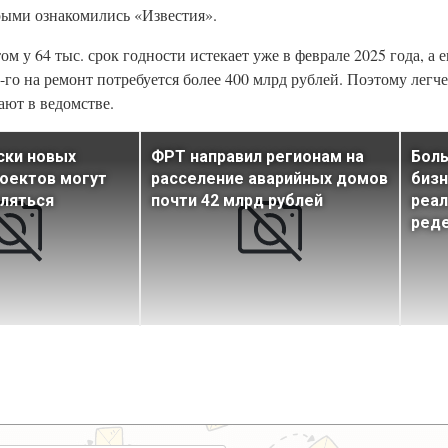
орыми ознакомились «Известия».
 у 64 тыс. срок годности истекает уже в феврале 2025 года, а ещ
-го на ремонт потребуется более 400 млрд рублей. Поэтому легч
ают в ведомстве.
ски новых
ФРТ направил регионам на
Бол
оектов могут
расселение аварийных домов
бизн
ляться
почти 42 млрд рублей
реал
ред