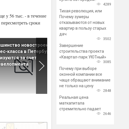
4289
Тихая революция, или
е у 56 тыс. - в течение
Почему зумеры
е пересмотреть сроки
отказываются от новых
квартир в пользу старых
дач
3502
ьшинство новостроек
Стало известно, что не
Завершение
ес-класса в Петербурге
нравится петербуржцам в
строительства проекта
«Квартал-парк УЮТный»
изуются за счет
новых домах
3085
евелопмента
Почему при выборе
оконной компании все
чаще обращают внимание
не только на цену
2848
Реальная цена
маткапитала
стремительно падает
2646