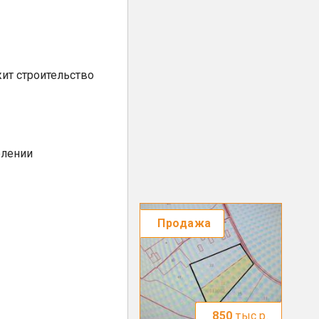
ит строительство
елении
Продажа
850
тыс.р.