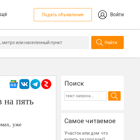
Ещё
Войти
Подать объявление
Найти
Поиск
 на пять
Самое читаемое
мах, уже
Участок или дом: что
купить за городом?