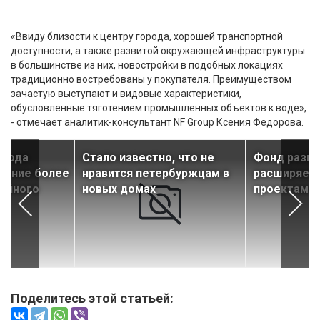
«Ввиду близости к центру города, хорошей транспортной
доступности, а также развитой окружающей инфраструктуры
в большинстве из них, новостройки в подобных локациях
традиционно востребованы у покупателя. Преимуществом
зачастую выступают и видовые характеристики,
обусловленные тяготением промышленных объектов к воде»,
- отмечает аналитик-консультант NF Group Ксения Федорова.
 года
Стало известно, что не
Фонд разви
ление более
нравится петербуржцам в
расширяет 
рийного
новых домах
проектам 
Поделитесь этой статьей: