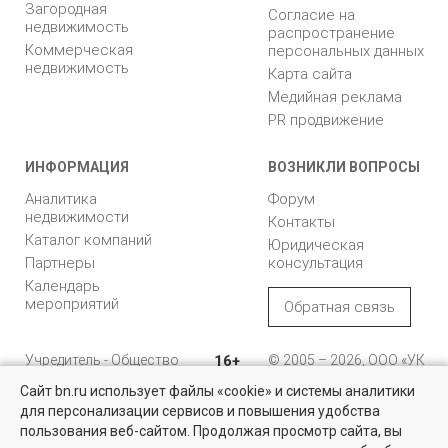
Загородная
Согласие на
недвижимость
распространение
Коммерческая
персональных данных
недвижимость
Карта сайта
Медийная реклама
PR продвижение
ИНФОРМАЦИЯ
ВОЗНИКЛИ ВОПРОСЫ
Аналитика
Форум
недвижимости
Контакты
Каталог компаний
Юридическая
Партнеры
консультация
Календарь
мероприятий
Обратная связь
Учредитель - Общество
16+
© 2005 – 2026, ООО «УК
с ограниченной
«БН»
Сайт bn.ru использует файлы «cookie» и системы аналитики
ответственностью
"Управляющая
196105, Санкт-
для персонализации сервисов и повышения удобства
компания "Бюллетень
Петербург, пр. Юрия
пользования веб-сайтом. Продолжая просмотр сайта, вы
недвижимости"
Гагарина, 1