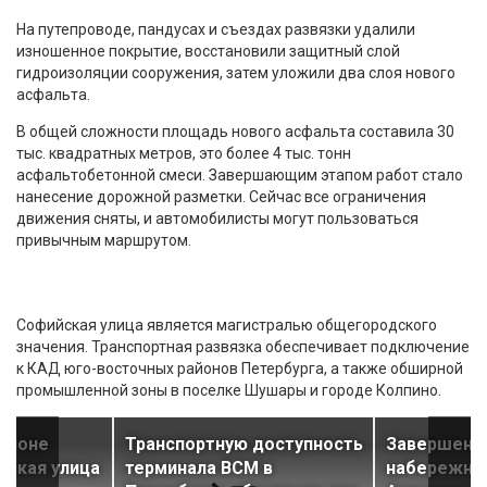
На путепроводе, пандусах и съездах развязки удалили
изношенное покрытие, восстановили защитный слой
гидроизоляции сооружения, затем уложили два слоя нового
асфальта.
В общей сложности площадь нового асфальта составила 30
тыс. квадратных метров, это более 4 тыс. тонн
асфальтобетонной смеси. Завершающим этапом работ стало
нанесение дорожной разметки. Сейчас все ограничения
движения сняты, и автомобилисты могут пользоваться
привычным маршрутом.
Софийская улица является магистралью общегородского
значения. Транспортная развязка обеспечивает подключение
к КАД юго-восточных районов Петербурга, а также обширной
промышленной зоны в поселке Шушары и городе Колпино.
районе
Транспортную доступность
Завершен 
нская улица
терминала ВСМ в
набережной