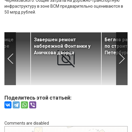
Черняховского. Общие затраты на дорожно-транспортную
инфраструктуру в зоне ВСМ предварительно оцениваются в
50 млрд рублей.
 улице
Завершен ремонт
Беглов рас
жное
набережной Фонтанки у
по строите
Аничкова дворца
Петербурге
Поделитесь этой статьей:
Comments are disabled