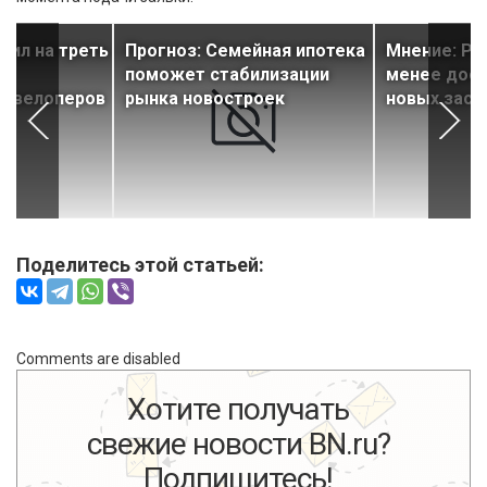
тил на треть
Прогноз: Семейная ипотека
Мнение: Ры
я
поможет стабилизации
менее дос
девелоперов
рынка новостроек
новых зас
Поделитесь этой статьей:
Comments are disabled
Хотите получать
свежие новости BN.ru?
Подпишитесь!