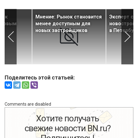
оек
Мнение: Рынок становится
Эксперт ср
к новым
менее доступным для
новостройк
новых застройщиков
в Петербур
Поделитесь этой статьей:
Comments are disabled
Хотите получать
свежие новости BN.ru?