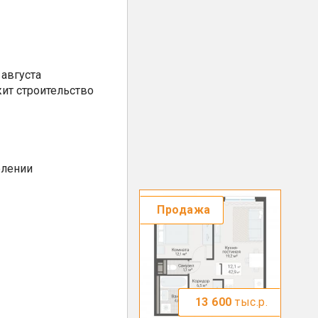
августа
ит строительство
елении
Продажа
13 600
тыс.р.