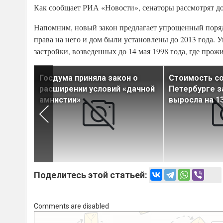
Как сообщает РИА «Новости», сенаторы рассмотрят до
Напомним, новый закон предлагает упрощенный порядо
права на него и дом были установлены до 2013 года.
застройки, возведенных до 14 мая 1998 года, где прож
го
Госдума приняла закон о
Стоимость со
чиков
расширении условий «дачной
Петербурге з
. м
амнистии»
выросла на 1
Поделитесь этой статьей:
Comments are disabled