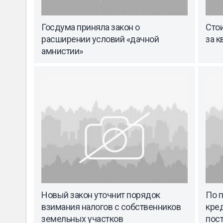
Госдума приняла закон о
Стои
расширении условий «дачной
за к
амнистии»
Новый закон уточнит порядок
По 
взимания налогов с собственников
кре
земельных участков
пост