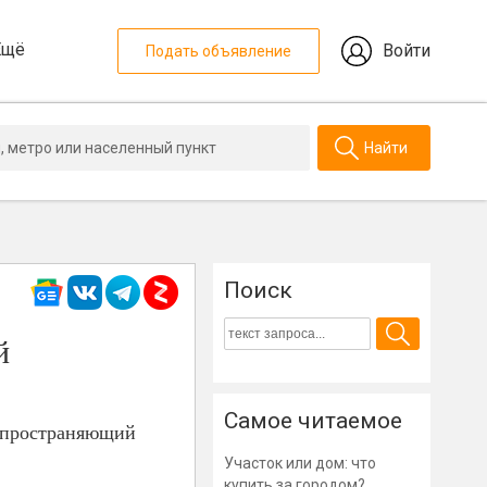
Ещё
Войти
Подать объявление
Найти
Поиск
й
Самое читаемое
аспространяющий
Участок или дом: что
купить за городом?