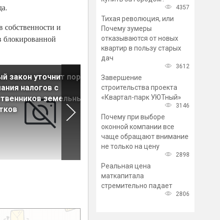
да.
4357
Тихая революция, или
в собственности и
Почему зумеры
ов блокированной
отказываются от новых
квартир в пользу старых
дач
3612
й закон уточнит порядок
По программе льготного
Завершение
ания налогов с
кредитования подрядчиков
строительства проекта
«Квартал-парк УЮТный»
ственников земельных
ИЖС построят 1 млн кв. м
3146
тков
жилья
Почему при выборе
оконной компании все
чаще обращают внимание
не только на цену
2898
Реальная цена
маткапитала
стремительно падает
2806