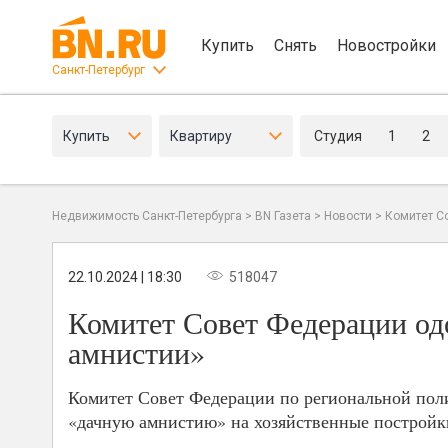
Купить
Снять
Новостройки
Санкт-Петербург
Купить
Квартиру
Студия
1
2
Недвижимость Санкт-Петербурга
>
BN Газета
>
Новости
>
Комитет С
22.10.2024 | 18:30
518047
Комитет Совет Федерации од
амнистии»
Комитет Совет Федерации по региональной пол
«дачную амнистию» на хозяйственные постройки