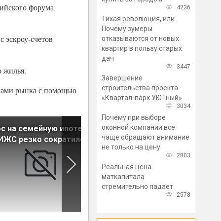
сийского форума
4236
Тихая революция, или
Почему зумеры
с эскроу-счетов
отказываются от новых
квартир в пользу старых
дач
3447
о жилья.
Завершение
строительства проекта
иками рынка с помощью
«Квартал-парк УЮТный»
3034
Почему при выборе
оконной компании все
с на семейную ипотеку
В России вырос спрос на
чаще обращают внимание
ИЖС резко сократился
частные дома
не только на цену
2803
Реальная цена
маткапитала
стремительно падает
2578