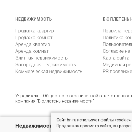
НЕДВИЖИМОСТЬ
БЮЛЛЕТЕНЬ 
Продажа квартир
Правила пер
Продажа комнат
Политика ко
Аренда квартир
Пользовател
Аренда комнат
Согласие на
Элитная недвижимость
Карта сайта
Загородная недвижимость
Медийная ре
Коммерческая недвижимость
PR продвиж
Учредитель - Общество с ограниченной ответственно
компания "Бюллетень недвижимости"
Сайт bn.ru использует файлы «cookie
© 2005 – 2026, ООО «УК «БН»
8 (812) 331-93-56
19
Недвижимость за городом
Продолжая просмотр сайта, вы разре