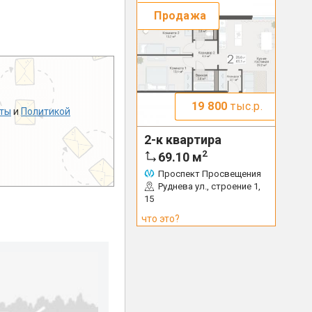
Продажа
19 800
тыс.р.
ты
и
Политикой
2-к квартира
2
69.10
м
Проспект Просвещения
Руднева ул., строение 1,
15
что это?