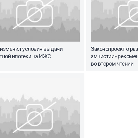
 изменил условия выдачи
Законопроект о ра
тной ипотеки на ИЖС
амнистии» рекоме
во втором чтении