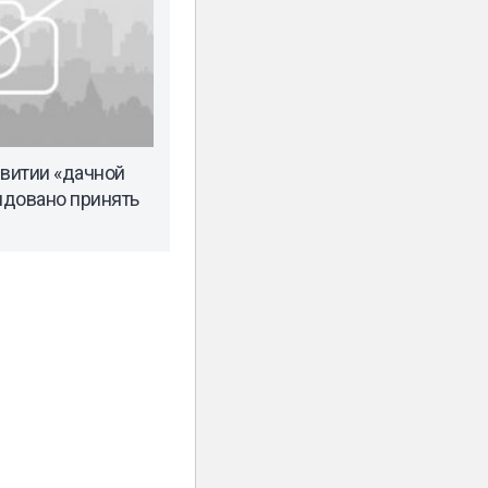
звитии «дачной
ндовано принять