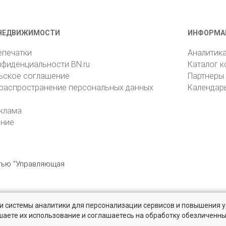
НЕДВИЖИМОСТИ
ИНФОРМА
епечатки
Аналитик
нфиденциальности BN.ru
Каталог 
ьское соглашение
Партнеры
 распространение персональных данных
Календар
клама
ение
стью "Управляющая
» и системы аналитики для персонализации сервисов и повышения 
6105, Санкт-Петербург, пр. Юрия Гагарина, 1
reklama@bn.ru
шаете их использование и соглашаетесь на обработку обезличенн