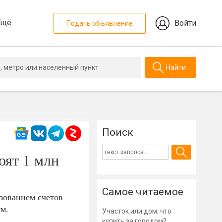
Ещё
Войти
Подать объявление
Найти
Поиск
оят 1 млн
Самое читаемое
зованием счетов
м.
Участок или дом: что
купить за городом?