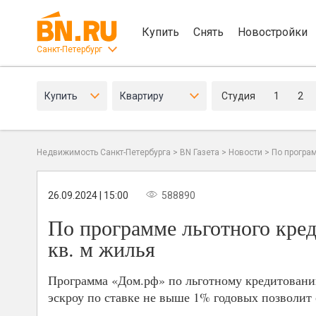
Купить
Снять
Новостройки
Санкт-Петербург
Купить
Квартиру
Студия
1
2
Недвижимость Санкт-Петербурга
>
BN Газета
>
Новости
>
По програ
26.09.2024 | 15:00
588890
По программе льготного кре
кв. м жилья
Программа «Дом.рф» по льготному кредитованию
эскроу по ставке не выше 1% годовых позволит