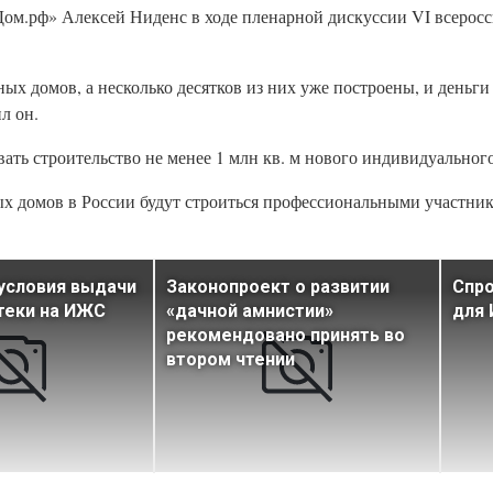
«Дом.рф» Алексей Ниденс в ходе пленарной дискуссии VI всерос
х домов, а несколько десятков из них уже построены, и деньги 
л он.
ать строительство не менее 1 млн кв. м нового индивидуальног
ных домов в России будут строиться профессиональными участн
условия выдачи
Законопроект о развитии
Спро
теки на ИЖС
«дачной амнистии»
для 
рекомендовано принять во
втором чтении