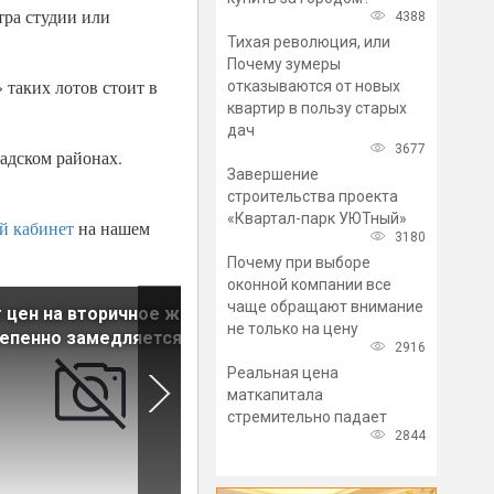
тра студии или
4388
Тихая революция, или
Почему зумеры
 таких лотов стоит в
отказываются от новых
квартир в пользу старых
дач
3677
адском районах.
Завершение
строительства проекта
«Квартал-парк УЮТный»
й кабинет
на нашем
3180
Почему при выборе
оконной компании все
чаще обращают внимание
 цен на вторичное жилье
Средняя стоимость элитно
не только на цену
епенно замедляется
новостройки в Петербурге 
2916
год выросла на четверть
Реальная цена
маткапитала
стремительно падает
2844