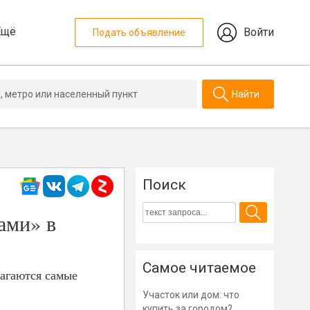
Ещё
Войти
Подать объявление
Найти
Поиск
ами» в
Самое читаемое
лагаются самые
Участок или дом: что
купить за городом?