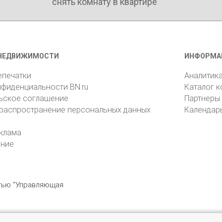
снять комнату в квартире
НЕДВИЖИМОСТИ
ИНФОРМА
епечатки
Аналитик
нфиденциальности BN.ru
Каталог 
ьское соглашение
Партнеры
 распространение персональных данных
Календар
клама
ение
стью "Управляющая