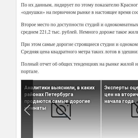
По их данным, лидирует по этому показателю Красногв
«однушки» на первичном рынке в настоящее время сост
Второе место по доступности студий и однокомнатных 
среднем 221,2 тыс. рублей. Немного дороже такое жиль
При этом самые дорогие строящиеся студии и одноком
Средняя цена квадратного метра таких лотов в здешних
Полный отчет об общих тенденциях на рынке жилой н
портале.
итной
Аналитики выяснили, в каких
Эксперты оц
урге за
районах Петербурга
цен на втори
рть
продаются самые дорогие
начала года
комнаты