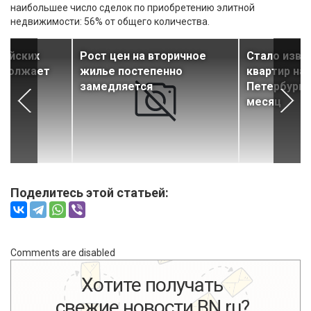
наибольшее число сделок по приобретению элитной
недвижимости: 56% от общего количества.
сийских
Рост цен на вторичное
Стало изве
одолжает
жилье постепенно
квартир на
замедляется
Петербурга
месяц
Поделитесь этой статьей:
Comments are disabled
Хотите получать
свежие новости BN.ru?