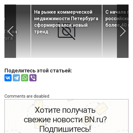
На рынке коммерческой
С начала го
 на
недвижимости Петербурга
российский
сформировался новый
более 40 н
 ТЦ на
тренд
бурга
Поделитесь этой статьей:
Comments are disabled
Хотите получать
свежие новости BN.ru?
Подпишитесь!