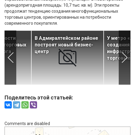
(арендопригодная площадь: 10,7 тыс. кв. м). Эти проекты
продолжат тенденцию создания многофункциональных
торговых центров, ориентированных на потребности
современного покупателя.
нности
В Адмиралтейском районе
У метро «Л
х торговых
построят новый бизнес-
создания о
бурга
центр
инфраструк
торговые 
Поделитесь этой статьей:
Comments are disabled