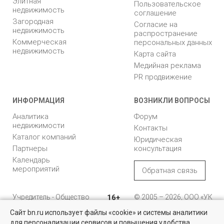
Элитная
Пользовательское
недвижимость
соглашение
Загородная
Согласие на
недвижимость
распространение
Коммерческая
персональных данных
недвижимость
Карта сайта
Медийная реклама
PR продвижение
ИНФОРМАЦИЯ
ВОЗНИКЛИ ВОПРОСЫ
Аналитика
Форум
недвижимости
Контакты
Каталог компаний
Юридическая
Партнеры
консультация
Календарь
мероприятий
Обратная связь
Учредитель - Общество
16+
© 2005 – 2026, ООО «УК
с ограниченной
«БН»
Сайт bn.ru использует файлы «cookie» и системы аналитики
ответственностью
"Управляющая
196105, Санкт-
для персонализации сервисов и повышения удобства