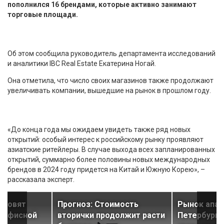
пополнился 16 брендами, которые активно занимают
торговые площади.
Об этом сообщила руководитель департамента исследований
и аналитики IBC Real Estate Екатерина Ногай.
Она отметила, что число своих магазинов также продолжают
увеличивать компании, вышедшие на рынок в прошлом году.
«До конца года мы ожидаем увидеть также ряд новых
открытий: особый интерес к российскому рынку проявляют
азиатские ритейлеры. В случае выхода всех запланированных
открытий, суммарно более половины новых международных
брендов в 2024 году придется на Китай и Южную Корею», –
рассказала эксперт.
бновят
Прогноз: Стоимость
Рынок апар
 офисной
вторички продолжит расти
Петербурге