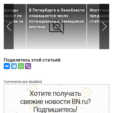
, бренды
В Петербурге и Ленобласти
Ипотечному
идируют по
сокращается число
предсказы
к России за
потенциальных заемщиков
стабилиза
ипотеки
Поделитесь этой статьей:
Comments are disabled
Хотите получать
свежие новости BN.ru?
Подпишитесь!