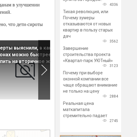
жданам в улучшении
4336
ений.
Тихая революция, или
Почему зумеры
но, что дети-сироты
отказываются от новых
квартир в пользу старых
дач
3562
ерты выяснили, в каких
У покупателей жилья на
Завершение
ионах можно быстрее
первичке меняются
строительства проекта
«Квартал-парк УЮТный»
пить на вторичное жилье
требования
3123
Почему при выборе
оконной компании все
чаще обращают внимание
не только на цену
2884
Реальная цена
маткапитала
стремительно падает
2745