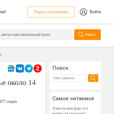
Ещё
Войти
Подать объявление
Найти
ей
Поиск
ье около 14
Самое читаемое
27 годах
Участок или дом: что
купить за городом?