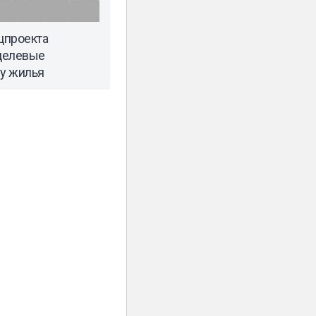
цпроекта
целевые
ду жилья