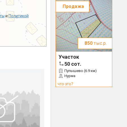
Продажа
ты
и
Политикой
850
тыс.р.
Участок
50
сот.
Пупышево (6.9 км)
Нурма
что это?