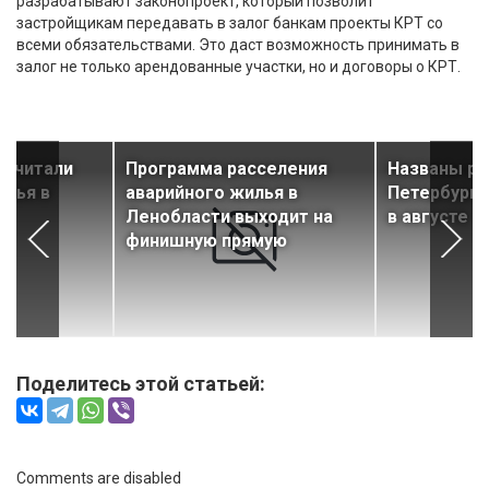
разрабатывают законопроект, который позволит
застройщикам передавать в залог банкам проекты КРТ со
всеми обязательствами. Это даст возможность принимать в
залог не только арендованные участки, но и договоры о КРТ.
дсчитали
Программа расселения
Названы р
илья в
аварийного жилья в
Петербурга
Ленобласти выходит на
в августе
финишную прямую
Поделитесь этой статьей:
Comments are disabled