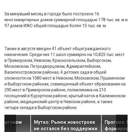
За минувший месяц в городе было построено 16
многоквартирных домов суммарной площадью 178 тыс. кв. м и
97 домов ИЖС общей площадью более 15 тыс. кв. м.
Также в августе введен 41 объект общегражданского
назначения. Среди них 11 школ суммарно на 10,825 тыс. мест
в Приморском, Невском, Красносельском, Выборгском,
Московском, Петродворцовом, Адмиралтейском,
Василеостровском районах, 4 детских сада в общей
сложности на 1080 мест в Невском, Московском, Пушкинском
и Выборгском районах, совмещенный объект образования на
290 мест в Приморском районе, поликлиника на 210
посещений в Курортном районе, крытый каток в Калининском
районе, медицинский центр в Невском районе, а также
четыре склада в Выборгском районе.
боргском
Мутко: Рынок новостроек
Прогноз: В
чат
не остался без поддержки
формирова