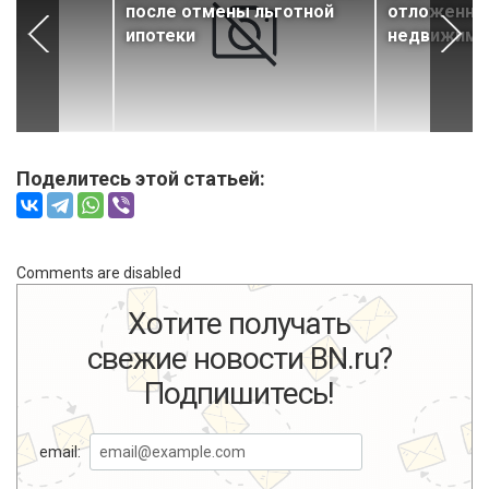
после отмены льготной
отложенный
ой
ипотеки
недвижимо
Поделитесь этой статьей:
Comments are disabled
Хотите получать
свежие новости BN.ru?
Подпишитесь!
email: