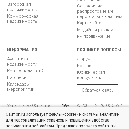
Загородная
Согласие на
недвижимость
распространение
Коммерческая
персональных данных
недвижимость
Карта сайта
Медийная реклама
PR продвижение
ИНФОРМАЦИЯ
ВОЗНИКЛИ ВОПРОСЫ
Аналитика
Форум
недвижимости
Контакты
Каталог компаний
Юридическая
Партнеры
консультация
Календарь
мероприятий
Обратная связь
Учредитель - Общество
16+
© 2005 – 2026, ООО «УК
с ограниченной
«БН»
Сайт bn.ru использует файлы «cookie» и системы аналитики
ответственностью
"Управляющая
196105, Санкт-
для персонализации сервисов и повышения удобства
Квартиры на вторичном рынке
компания "Бюллетень
Петербург, пр. Юрия
пользования веб-сайтом. Продолжая просмотр сайта, вы
недвижимости"
Гагарина, 1