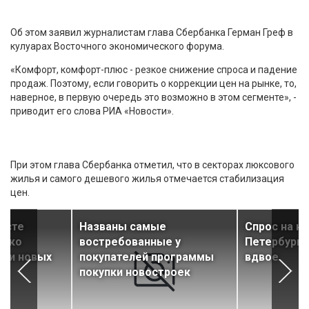
Об этом заявил журналистам глава Сбербанка Герман Греф в
кулуарах Восточного экономического форума.
«Комфорт, комфорт-плюс - резкое снижение спроса и падение
продаж. Поэтому, если говорить о коррекции цен на рынке, то,
наверное, в первую очередь это возможно в этом сегменте», -
приводит его слова РИА «Новости».
При этом глава Сбербанка отметил, что в секторах люксового
жилья и самого дешевого жилья отмечается стабилизация
цен.
густе
Названы самые
Спрос на н
езко
востребованные у
Петербурге
ски новых
покупателей программы
вдвое
покупки новостроек