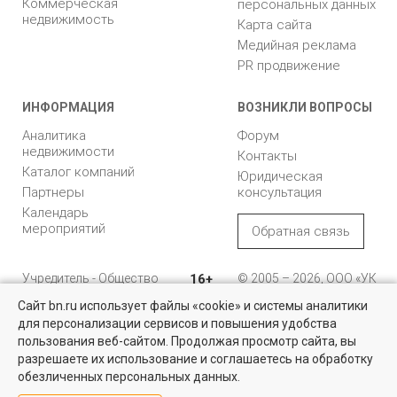
Коммерческая
персональных данных
недвижимость
Карта сайта
Медийная реклама
PR продвижение
ИНФОРМАЦИЯ
ВОЗНИКЛИ ВОПРОСЫ
Аналитика
Форум
недвижимости
Контакты
Каталог компаний
Юридическая
Партнеры
консультация
Календарь
мероприятий
Обратная связь
Учредитель - Общество
16+
© 2005 – 2026, ООО «УК
с ограниченной
«БН»
Сайт bn.ru использует файлы «cookie» и системы аналитики
ответственностью
"Управляющая
196105, Санкт-
для персонализации сервисов и повышения удобства
Найти квартиру - это просто!
компания "Бюллетень
Петербург, пр. Юрия
пользования веб-сайтом. Продолжая просмотр сайта, вы
недвижимости"
Гагарина, 1
Выбирайте среди 14 тысяч проверенных вариантов на вторичом
разрешаете их использование и соглашаетесь на обработку
рынке жилья на портале BN.ru
обезличенных персональных данных.
8 (812) 331-93-56