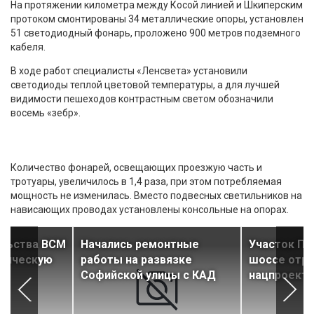
На протяжении километра между Косой линией и Шкиперским
протоком смонтированы 34 металлические опоры, установлен
51 светодиодный фонарь, проложено 900 метров подземного
кабеля.
В ходе работ специалисты «Ленсвета» установили
светодиоды теплой цветовой температуры, а для лучшей
видимости пешеходов контрастным светом обозначили
восемь «зебр».
Количество фонарей, освещающих проезжую часть и
тротуары, увеличилось в 1,4 раза, при этом потребляемая
мощность не изменилась. Вместо подвесных светильников на
нависающих проводах установлены консольные на опорах.
ельства ВСМ
Начались ремонтные
Участок Пр
ктическую
работы на развязке
шоссе отр
Софийской улицы с КАД
нацпроекту