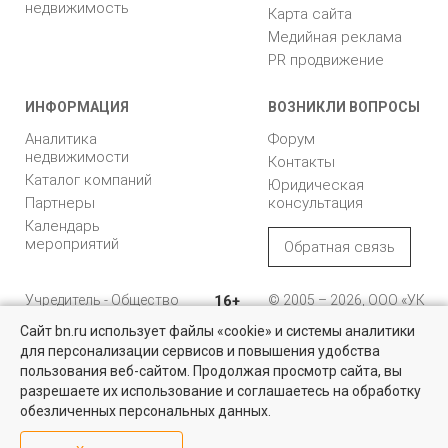
недвижимость
Карта сайта
Медийная реклама
PR продвижение
ИНФОРМАЦИЯ
ВОЗНИКЛИ ВОПРОСЫ
Аналитика
Форум
недвижимости
Контакты
Каталог компаний
Юридическая
Партнеры
консультация
Календарь
мероприятий
Обратная связь
Учредитель - Общество
16+
© 2005 – 2026, ООО «УК
с ограниченной
«БН»
Сайт bn.ru использует файлы «cookie» и системы аналитики
ответственностью
"Управляющая
196105, Санкт-
для персонализации сервисов и повышения удобства
компания "Бюллетень
Петербург, пр. Юрия
пользования веб-сайтом. Продолжая просмотр сайта, вы
недвижимости"
Гагарина, 1
разрешаете их использование и соглашаетесь на обработку
обезличенных персональных данных.
8 (812) 331-93-56