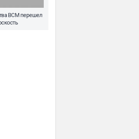
ства ВСМ перешел
оскость