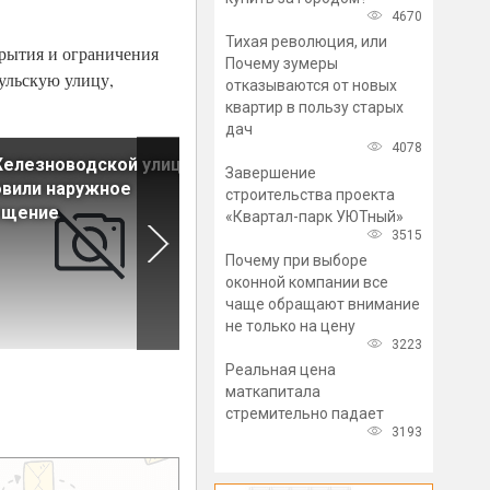
4670
Тихая революция, или
рытия и ограничения
Почему зумеры
Тульскую улицу,
отказываются от новых
квартир в пользу старых
дач
4078
Железноводской улице
Петровскую набережную
Завершение
вили наружное
отремонтируют по нацпрое
строительства проекта
ещение
«Квартал-парк УЮТный»
3515
Почему при выборе
оконной компании все
чаще обращают внимание
не только на цену
3223
Реальная цена
маткапитала
стремительно падает
3193