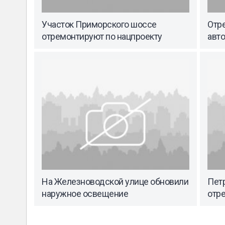
Участок Приморского шоссе
Отр
отремонтируют по нацпроекту
авт
На Железноводской улице обновили
Пет
наружное освещение
отр