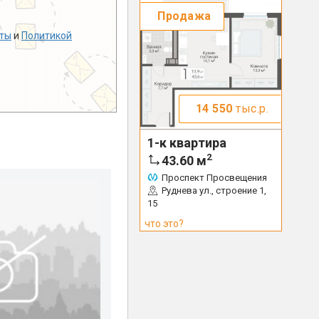
Продажа
ты
и
Политикой
14 550
тыс.р.
1-к квартира
2
43.60
м
Проспект Просвещения
Руднева ул., строение 1,
15
что это?