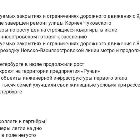
уемых закрытиях и ограничениях дорожного движения с 9, 
не завершен ремонт улицы Корнея Чуковского
еры по росту цен на строящиеся квартиры в июле
нноостровском готовят к заселению
уемых закрытиях и ограничениях дорожного движения с 8 
роходку Невско-Василеостровской линии метро и продолж
Петербурге в июле продолжили рост
ткроют на территории предприятия «Ручьи»
 объекты инженерной инфраструктуры первого этапа
3,3 тысяч семей улучшили свои жилищные условия при расс
етербурге
коллеги и партнёры!
еры легли на дно
 в поле негусто