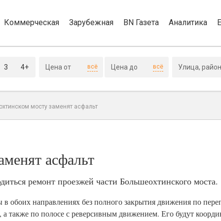
Коммерческая
Зарубежная
BN Газета
Аналитика
3
4+
всё
всё
охтинском мосту заменят асфальт
аменят асфальт
водиться ремонт проезжей части Большеохтинского моста.
 в обоих направлениях без полного закрытия движения по переп
, а также по полосе с реверсивным движением. Его будут коорд