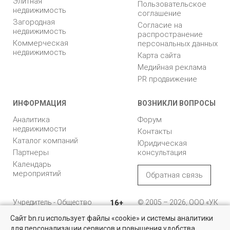
Элитная
Пользовательское
недвижимость
соглашение
Загородная
Согласие на
недвижимость
распространение
Коммерческая
персональных данных
недвижимость
Карта сайта
Медийная реклама
PR продвижение
ИНФОРМАЦИЯ
ВОЗНИКЛИ ВОПРОСЫ
Аналитика
Форум
недвижимости
Контакты
Каталог компаний
Юридическая
Партнеры
консультация
Календарь
мероприятий
Обратная связь
Учредитель - Общество
16+
© 2005 – 2026, ООО «УК
с ограниченной
«БН»
Сайт bn.ru использует файлы «cookie» и системы аналитики
ответственностью
"Управляющая
196105, Санкт-
для персонализации сервисов и повышения удобства