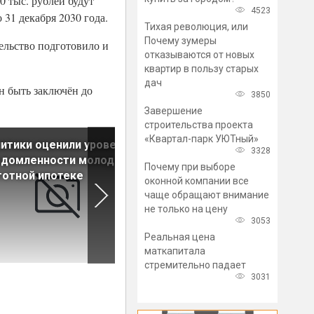
0 тыс. рублей будут
4523
 31 декабря 2030 года.
Тихая революция, или
Почему зумеры
ельство подготовило и
отказываются от новых
квартир в пользу старых
дач
н быть заключён до
3850
Завершение
строительства проекта
«Квартал-парк УЮТный»
итики оценили уровень
Центробанк будет бороться
3328
едомленности молодежи
непрозрачными схемами в
Почему при выборе
готной ипотеке
ипотеке
оконной компании все
чаще обращают внимание
не только на цену
3053
Реальная цена
маткапитала
стремительно падает
3031