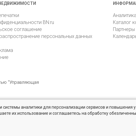
НЕДВИЖИМОСТИ
ИНФОРМА
епечатки
Аналитик
нфиденциальности BN.ru
Каталог 
ьское соглашение
Партнеры
 распространение персональных данных
Календар
клама
ение
стью "Управляющая
» и системы аналитики для персонализации сервисов и повышения 
6105, Санкт-Петербург, пр. Юрия Гагарина, 1
reklama@bn.ru
шаете их использование и соглашаетесь на обработку обезличенн