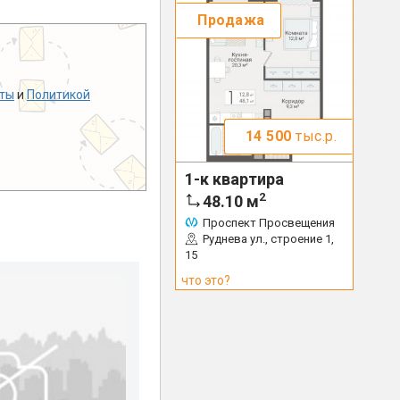
Продажа
ты
и
Политикой
14 500
тыс.р.
1-к квартира
2
48.10
м
Проспект Просвещения
Руднева ул., строение 1,
15
что это?