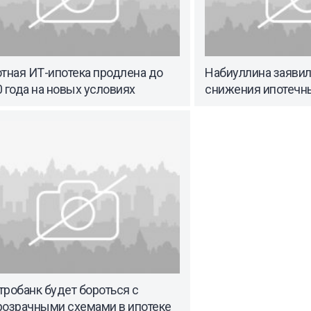
тная ИТ-ипотека продлена до
Набиуллина заявил
 года на новых условиях
снижения ипотечн
робанк будет бороться с
розрачными схемами в ипотеке