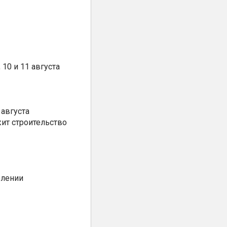
10 и 11 августа
августа
ит строительство
елении