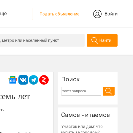
Ещё
Войти
Подать объявление
Найти
Поиск
семь лет
т.
Самое читаемое
Участок или дом: что
купить за городом?