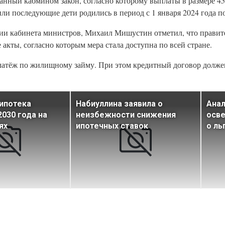
танный кабмином закон, согласно которому выплаты в размере 45
или последующие дети родились в период с 1 января 2024 года по
ии кабинета министров, Михаил Мишустин отметил, что правит
кты, согласно которым мера стала доступна по всей стране.
платёж по жилищному займу. При этом кредитный договор долже
ипотека
Набиуллина заявила о
Анал
2030 года на
неизбежности снижения
осв
ях
ипотечных ставок
о ль