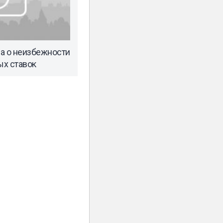
а о неизбежности
ых ставок