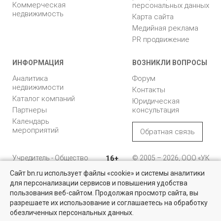
Коммерческая
персональных данных
недвижимость
Карта сайта
Медийная реклама
PR продвижение
ИНФОРМАЦИЯ
ВОЗНИКЛИ ВОПРОСЫ
Аналитика
Форум
недвижимости
Контакты
Каталог компаний
Юридическая
Партнеры
консультация
Календарь
мероприятий
Обратная связь
Учредитель - Общество
16+
© 2005 – 2026, ООО «УК
с ограниченной
«БН»
Сайт bn.ru использует файлы «cookie» и системы аналитики
ответственностью
"Управляющая
196105, Санкт-
для персонализации сервисов и повышения удобства
компания "Бюллетень
Петербург, пр. Юрия
пользования веб-сайтом. Продолжая просмотр сайта, вы
недвижимости"
Гагарина, 1
разрешаете их использование и соглашаетесь на обработку
обезличенных персональных данных.
8 (812) 331-93-56