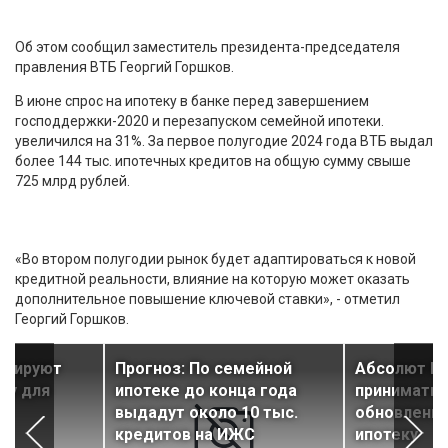
Об этом сообщил заместитель президента-председателя
правления ВТБ Георгий Горшков.
В июне спрос на ипотеку в банке перед завершением
господдержки-2020 и перезапуском семейной ипотеки.
увеличился на 31%. За первое полугодие 2024 года ВТБ выдал
более 144 тыс. ипотечных кредитов на общую сумму свыше
725 млрд рублей.
«Во втором полугодии рынок будет адаптироваться к новой
кредитной реальности, влияние на которую может оказать
дополнительное повышение ключевой ставки», - отметил
Георгий Горшков.
стируют
Прогноз: По семейной
Абсолют Ба
ку для
ипотеке до конца года
принимать 
выдадут около 10 тыс.
обновленн
кредитов на ИЖС
ипотеку