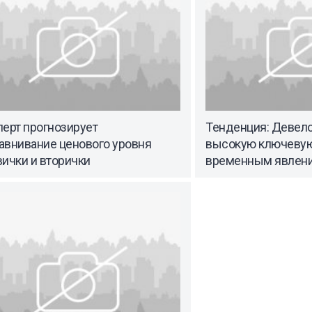
ерт прогнозирует
Тенденция: Девел
авнивание ценового уровня
высокую ключевую
ички и вторички
временным явлен