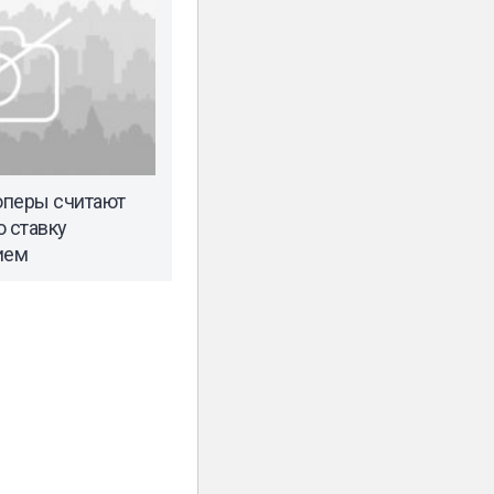
оперы считают
 ставку
ием