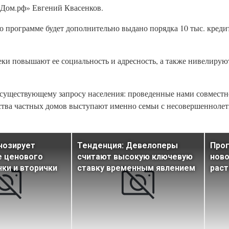
«Дом.рф» Евгений Квасенков.
о программе будет дополнительно выдано порядка 10 тыс. креди
еки повышают ее социальность и адресность, а также нивелиру
т существующему запросу населения: проведенные нами совмес
ства частных домов выступают именно семьи с несовершеннолет
нозирует
Тенденция: Девелоперы
Про
е ценового
считают высокую ключевую
ново
чки и вторички
ставку временным явлением
раст