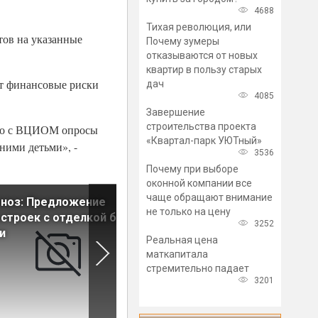
4688
Тихая революция, или
тов на указанные
Почему зумеры
отказываются от новых
квартир в пользу старых
ют финансовые риски
дач
4085
Завершение
строительства проекта
тно с ВЦИОМ опросы
«Квартал-парк УЮТный»
ними детьми», -
3536
Почему при выборе
оконной компании все
чаще обращают внимание
гноз: Предложение
Мнение: Рынок новостроек
не только на цену
строек с отделкой будет
поддержат «промежуточны
3252
и
ипотечные решения от бан
Реальная цена
маткапитала
стремительно падает
3201