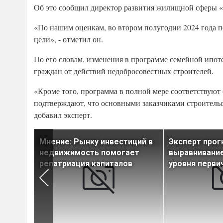
Об это сообщил директор развития жилищной сферы 
«По нашим оценкам, во втором полугодии 2024 года п
цели», - отметил он.
По его словам, изменения в программе семейной ипот
граждан от действий недобросовестных строителей.
«Кроме того, программа в полной мере соответствую
подтверждают, что основными заказчиками строитель
добавил эксперт.
н об
Мнение: Рынку инвестиций в
Эксперт прог
недвижимость помогает
выравнивани
репатриация капиталов
уровня перви