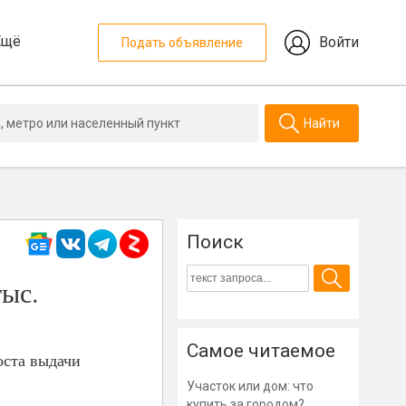
Ещё
Войти
Подать объявление
Найти
Поиск
тыс.
Самое читаемое
оста выдачи
Участок или дом: что
купить за городом?