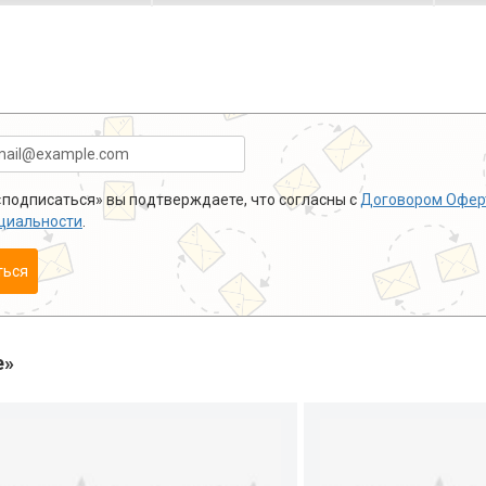
подписаться» вы подтверждаете, что согласны с
Договором Офер
циальности
.
ться
е»