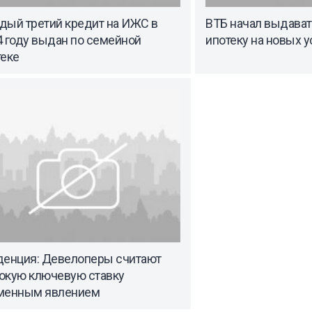
дый третий кредит на ИЖС в
ВТБ начал выдава
4 году выдан по семейной
ипотеку на новых 
теке
денция: Девелоперы считают
окую ключевую ставку
менным явлением