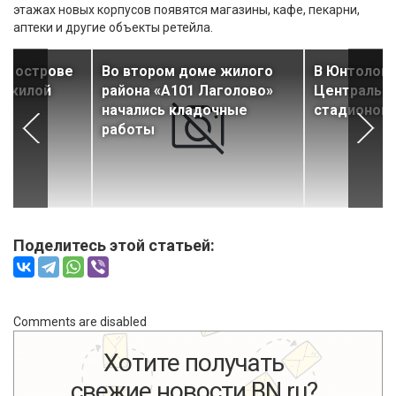
этажах новых корпусов появятся магазины, кафе, пекарни,
аптеки и другие объекты ретейла.
ом острове
Во втором доме жилого
В Юнтолово
й жилой
района «А101 Лаголово»
Центральны
начались кладочные
стадионом
работы
Поделитесь этой статьей:
Comments are disabled
Хотите получать
свежие новости BN.ru?