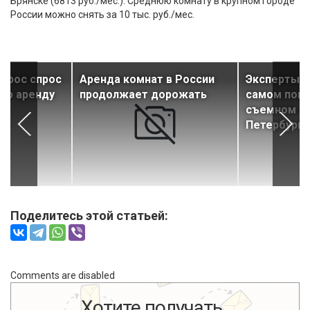
Брянске (6813 руб./мес.). Среднюю комнату в крупном городе
России можно снять за 10 тыс. руб./мес.
ырос спрос
Аренда комнат в России
Эксперты р
ую аренду
продолжает дорожать
самом поп
съемном ж
Петербурге
Поделитесь этой статьей:
Comments are disabled
Хотите получать