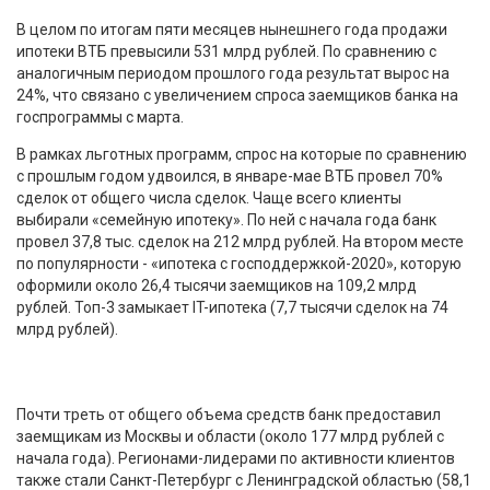
В целом по итогам пяти месяцев нынешнего года продажи
ипотеки ВТБ превысили 531 млрд рублей. По сравнению с
аналогичным периодом прошлого года результат вырос на
24%, что связано с увеличением спроса заемщиков банка на
госпрограммы с марта.
В рамках льготных программ, спрос на которые по сравнению
с прошлым годом удвоился, в январе-мае ВТБ провел 70%
сделок от общего числа сделок. Чаще всего клиенты
выбирали «семейную ипотеку». По ней с начала года банк
провел 37,8 тыс. сделок на 212 млрд рублей. На втором месте
по популярности - «ипотека с господдержкой-2020», которую
оформили около 26,4 тысячи заемщиков на 109,2 млрд
рублей. Топ-3 замыкает IT-ипотека (7,7 тысячи сделок на 74
млрд рублей).
Почти треть от общего объема средств банк предоставил
заемщикам из Москвы и области (около 177 млрд рублей с
начала года). Регионами-лидерами по активности клиентов
также стали Санкт-Петербург с Ленинградской областью (58,1