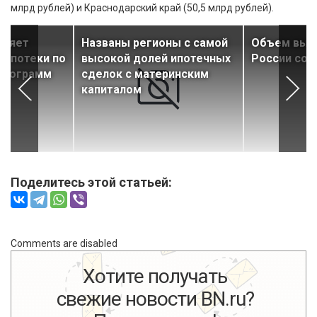
млрд рублей) и Краснодарский край (50,5 млрд рублей).
еняет
Названы регионы с самой
Объем выда
 ипотеки по
высокой долей ипотечных
России сок
 программ
сделок с материнским
капиталом
Поделитесь этой статьей:
Comments are disabled
Хотите получать
свежие новости BN.ru?