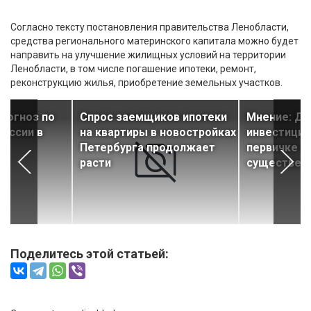
Согласно тексту постановления правительства Ленобласти,
средства регионального материнского капитала можно будет
направить на улучшение жилищных условий на территории
Ленобласти, в том числе погашение ипотеки, ремонт,
реконструкцию жилья, приобретение земельных участков.
прогноз по
Спрос заемщиков ипотеки
Мнение: До
России в
на квартиры в новостройках
инвестицио
Петербурга продолжает
первичке 
расти
существенн
Поделитесь этой статьей: