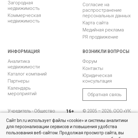
Загородная
Согласие на
недвижимость
распространение
Коммерческая
персональных данных
недвижимость
Карта сайта
Медийная реклама
PR продвижение
ИНФОРМАЦИЯ
ВОЗНИКЛИ ВОПРОСЫ
Аналитика
Форум
недвижимости
Контакты
Каталог компаний
Юридическая
Партнеры
консультация
Календарь
мероприятий
Обратная связь
Учредитель - Общество
16+
© 2005 – 2026, ООО «УК
с ограниченной
«БН»
Сайт bn.ru использует файлы «cookie» и системы аналитики
ответственностью
"Управляющая
196105, Санкт-
для персонализации сервисов и повышения удобства
Квартиры на вторичном рынке
компания "Бюллетень
Петербург, пр. Юрия
пользования веб-сайтом. Продолжая просмотр сайта, вы
недвижимости"
Гагарина, 1
Более 10 тысяч квартир в Санкт-Петербурге и области от