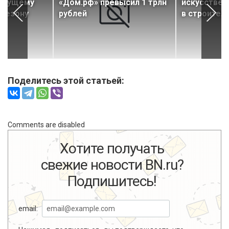
будущему
«Дом.рф» превысил 1 трлн
искусствен
 сезону
рублей
в строител
Поделитесь этой статьей:
Comments are disabled
Хотите получать
свежие новости BN.ru?
Подпишитесь!
email: