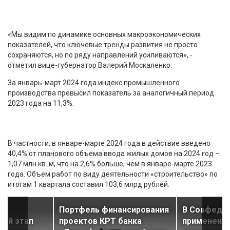
«Мы видим по динамике основных макроэкономических
показателей, что ключевые тренды развития не просто
сохраняются, но по ряду направлений усиливаются», -
отметил вице-губернатор Валерий Москаленко.
За январь-март 2024 года индекс промышленного
производства превысил показатель за аналогичный период
2023 года на 11,3%.
В частности, в январе-марте 2024 года в действие введено
40,4% от планового объема ввода жилых домов на 2024 год –
1,07 млн кв. м, что на 2,6% больше, чем в январе-марте 2023
года. Объем работ по виду деятельности «строительство» по
итогам 1 квартала составил 103,6 млрд рублей.
ки
Портфель финансирования
В Совфеде 
вый этап
проектов КРТ банка
применени