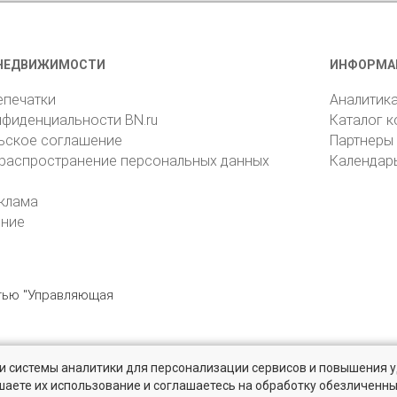
НЕДВИЖИМОСТИ
ИНФОРМА
епечатки
Аналитик
нфиденциальности BN.ru
Каталог 
ьское соглашение
Партнеры
 распространение персональных данных
Календар
клама
ение
стью "Управляющая
» и системы аналитики для персонализации сервисов и повышения 
6105, Санкт-Петербург, пр. Юрия Гагарина, 1
reklama@bn.ru
шаете их использование и соглашаетесь на обработку обезличенн