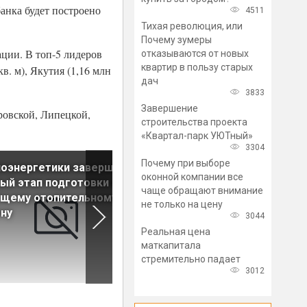
банка будет построено
4511
Тихая революция, или
Почему зумеры
ции. В топ-5 лидеров
отказываются от новых
квартир в пользу старых
в. м), Якутия (1,16 млн
дач
3833
Завершение
ровской, Липецкой,
строительства проекта
«Квартал-парк УЮТный»
3304
Почему при выборе
оэнергетики завершили
Ряд категорий граждан
оконной компании все
ый этап подготовки к
сможет оплачивать ЖКУ бе
чаще обращают внимание
ущему отопительному
банковской комиссии
не только на цену
ну
3044
Реальная цена
маткапитала
стремительно падает
3012