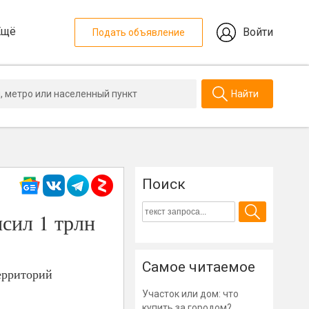
Ещё
Войти
Подать объявление
Найти
Поиск
сил 1 трлн
Самое читаемое
ерриторий
Участок или дом: что
купить за городом?