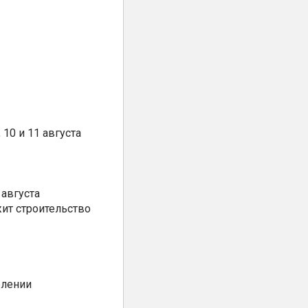
10 и 11 августа
августа
ит строительство
елении