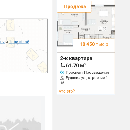
Продажа
ты
и
Политикой
18 450
тыс.р.
2-к квартира
2
61.70
м
Проспект Просвещения
Руднева ул., строение 1,
15
что это?