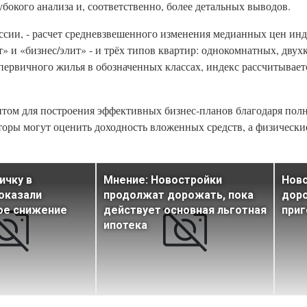
бокого анализа и, соответственно, более детальных выводов.
оссии, - расчет средневзвешенного изменения медианных цен ин
т» и «бизнес/элит» - и трёх типов квартир: однокомнатных, дву
первичного жилья в обозначенных классах, индекс рассчитываетс
том для построения эффективных бизнес-планов благодаря полн
торы могут оценить доходность вложенных средств, а физически
ичку в
Мнение: Новостройки
Ново
оказали
продолжат дорожать, пока
доро
ое снижение
действует основная льготная
приг
ипотека