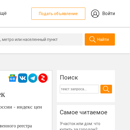
Ещё
Войти
Подать объявление
Найти
Поиск
ек
оссии - индекс цен
Самое читаемое
Участок или дом: что
венного реестра
купить за городом?