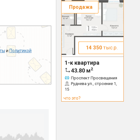
Продажа
14 350
тыс.р.
ты
и
Политикой
1-к квартира
2
43.80
м
Проспект Просвещения
Руднева ул., строение 1,
15
что это?