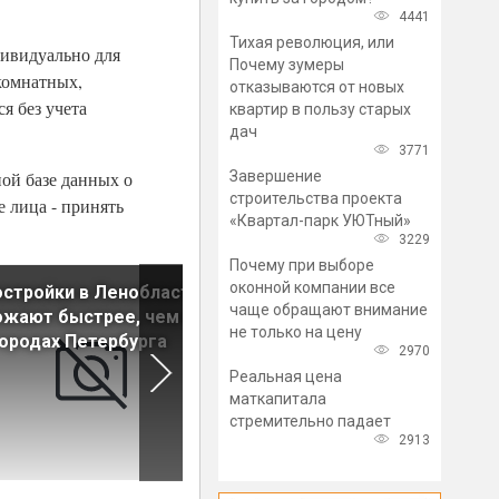
4441
Тихая революция, или
дивидуально для
Почему зумеры
хкомнатных,
отказываются от новых
я без учета
квартир в пользу старых
дач
3771
Завершение
ой базе данных о
строительства проекта
е лица - принять
«Квартал-парк УЮТный»
3229
Почему при выборе
оконной компании все
стройки в Ленобласти
Центробанк: Разрыв между
чаще обращают внимание
жают быстрее, чем в
ценами на первичное и на
не только на цену
ородах Петербурга
вторичное жилье сократитс
2970
не быстро
Реальная цена
маткапитала
стремительно падает
2913