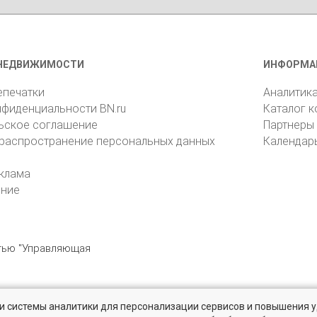
НЕДВИЖИМОСТИ
ИНФОРМА
епечатки
Аналитик
нфиденциальности BN.ru
Каталог 
ьское соглашение
Партнеры
 распространение персональных данных
Календар
клама
ение
стью "Управляющая
» и системы аналитики для персонализации сервисов и повышения 
6105, Санкт-Петербург, пр. Юрия Гагарина, 1
reklama@bn.ru