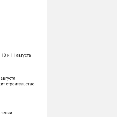
10 и 11 августа
августа
ит строительство
елении