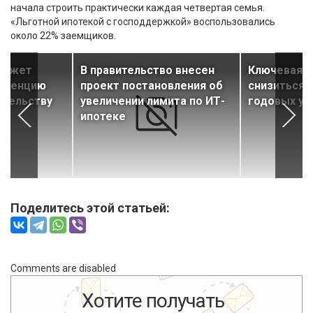
начала строить практически каждая четвертая семья.
«Льготной ипотекой с господдержкой» воспользовались
около 22% заемщиков.
может
В правительство внесен
Ключевая с
куренцию
проект постановления об
снизиться 
ительству
увеличении лимита по ИТ-
годовых уж
ипотеке
Поделитесь этой статьей:
Comments are disabled
Хотите получать