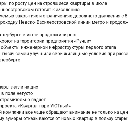
еры по росту цен на строящиеся квартиры в июле
нноостровском готовят к заселению
уемых закрытиях и ограничениях дорожного движения с 8 
роходку Невско-Василеостровской линии метро и продолж
Петербурге в июле продолжили рост
ткроют на территории предприятия «Ручьи»
 объекты инженерной инфраструктуры первого этапа
3,3 тысяч семей улучшили свои жилищные условия при расс
етербурге
еры легли на дно
 в поле негусто
 стремительно падает
 проекта «Квартал-парк УЮТный»
 компании все чаще обращают внимание не только на цен
му зумеры отказываются от новых квартир в пользу стары