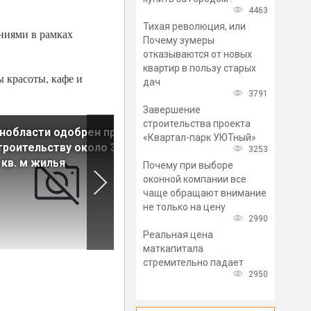
4463
Тихая революция, или
ниями в рамках
Почему зумеры
отказываются от новых
квартир в пользу старых
 красоты, кафе и
дач
3791
Завершение
строительства проекта
нобласти одобрен проект
В Московском районе
«Квартал-парк УЮТный»
троительству около 380
построят детский сад на 22
3253
 кв. м жилья
мест
Почему при выборе
оконной компании все
чаще обращают внимание
не только на цену
2990
Реальная цена
маткапитала
стремительно падает
2950