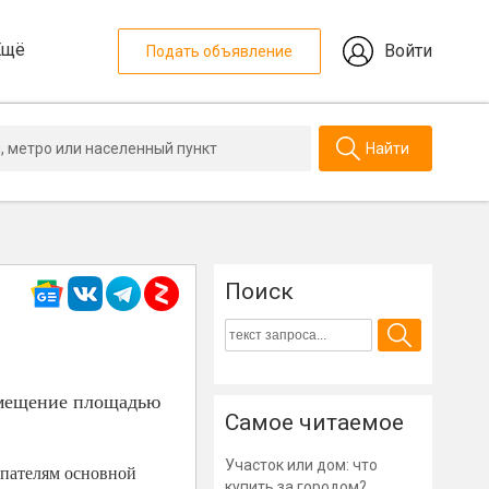
Ещё
Войти
Подать объявление
Найти
Поиск
омещение площадью
Самое читаемое
Участок или дом: что
упателям основной
купить за городом?