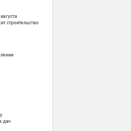
августа
ит строительство
елении
у
х дач