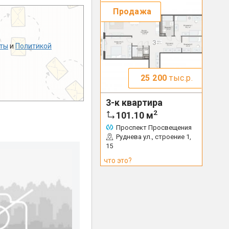
Продажа
ты
и
Политикой
25 200
тыс.р.
3-к квартира
2
101.10
м
Проспект Просвещения
Руднева ул., строение 1,
15
что это?