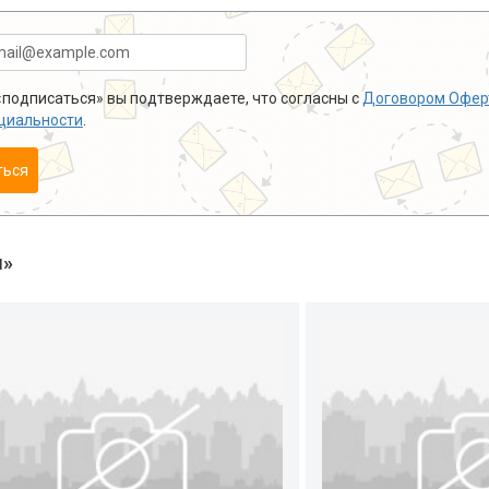
подписаться» вы подтверждаете, что согласны с
Договором Офер
циальности
.
ться
ы»