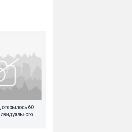
д открылось 60
дивидуального