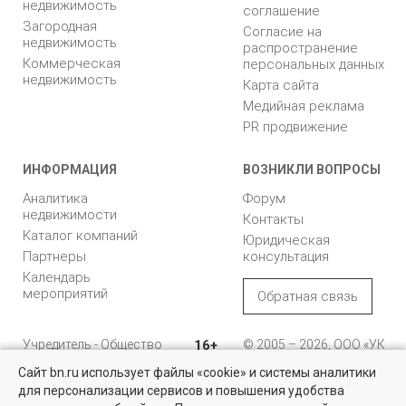
недвижимость
соглашение
Загородная
Согласие на
недвижимость
распространение
Коммерческая
персональных данных
недвижимость
Карта сайта
Медийная реклама
PR продвижение
ИНФОРМАЦИЯ
ВОЗНИКЛИ ВОПРОСЫ
Аналитика
Форум
недвижимости
Контакты
Каталог компаний
Юридическая
Партнеры
консультация
Календарь
мероприятий
Обратная связь
Учредитель - Общество
16+
© 2005 – 2026, ООО «УК
с ограниченной
«БН»
Сайт bn.ru использует файлы «cookie» и системы аналитики
ответственностью
"Управляющая
196105, Санкт-
для персонализации сервисов и повышения удобства
Недвижимость для бизнеса
компания "Бюллетень
Петербург, пр. Юрия