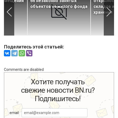
 помещения
66 незаконно занятых
открылось 
объектов нежилого фонда
складов ин
хранения
Поделитесь этой статьей:
Comments are disabled
Хотите получать
свежие новости BN.ru?
Подпишитесь!
email: