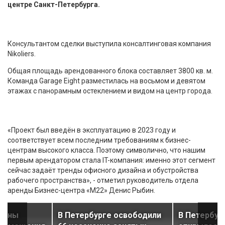
центре Санкт-Петербурга.
Консультантом сделки выступила консалтинговая компания
Nikoliers.
Общая площадь арендованного блока составляет 3800 кв. м.
Команда Garage Eight разместилась на восьмом и девятом
этажах с панорамным остеклением и видом на центр города.
«Проект был введён в эксплуатацию в 2023 году и
соответствует всем последним требованиям к бизнес-
центрам высокого класса. Поэтому символично, что нашим
первым арендатором стала IT-компания: именно этот сегмент
сейчас задаёт тренды офисного дизайна и обустройства
рабочего пространства», - отметил руководитель отдела
аренды Бизнес-центра «М22» Денис Рыбин.
дены
В Петербурге освободили
В Петербур