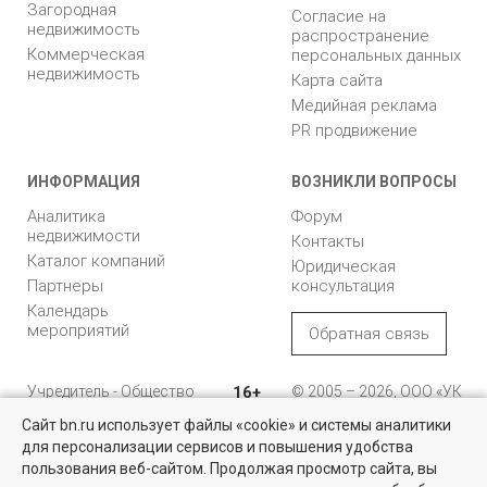
Загородная
Согласие на
недвижимость
распространение
Коммерческая
персональных данных
недвижимость
Карта сайта
Медийная реклама
PR продвижение
ИНФОРМАЦИЯ
ВОЗНИКЛИ ВОПРОСЫ
Аналитика
Форум
недвижимости
Контакты
Каталог компаний
Юридическая
Партнеры
консультация
Календарь
мероприятий
Обратная связь
Учредитель - Общество
16+
© 2005 – 2026, ООО «УК
с ограниченной
«БН»
Сайт bn.ru использует файлы «cookie» и системы аналитики
ответственностью
"Управляющая
196105, Санкт-
для персонализации сервисов и повышения удобства
компания "Бюллетень
Петербург, пр. Юрия
пользования веб-сайтом. Продолжая просмотр сайта, вы
недвижимости"
Гагарина, 1