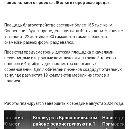
национального проекта «Жилье и городская среда».
Площадь благоустройства составит более 165 тыс. кв. м.
Озеленение будет проведено почти на 40 тыс. кв. м. На пляже
установят 22 зонтика и 30 гамаков, а также шезлонги,
скамейки разных форм, раздевалки.
Проектом предусмотрены детская площадка с качелями,
песочницами и игровыми комплексами, а также 8 теневых
навесов и 4 трибуны для просмотра спортивных
соревнований. Для любителей пикников создадут отдельную
зону, где разместят 19 комплектов мебели из столов и
лавочек.
Работы планируется завершить к середине августа 2024 года.
е построят
Колледж в Красносельском
Новые детс
 190 мест
районе реконструируют к 1
Приморско