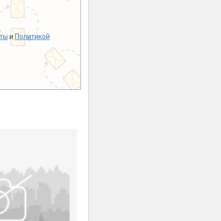
ты
и
Политикой