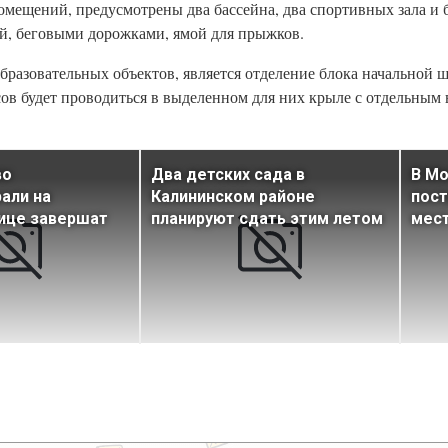
помещений, предусмотрены два бассейна, два спортивных зала 
й, беговыми дорожками, ямой для прыжков.
бразовательных объектов, является отделение блока начальной 
ов будет проводиться в выделенном для них крыле с отдельным 
во
Два детских сада в
В Мо
али на
Калининском районе
пост
ице завершат
планируют сдать этим летом
мес