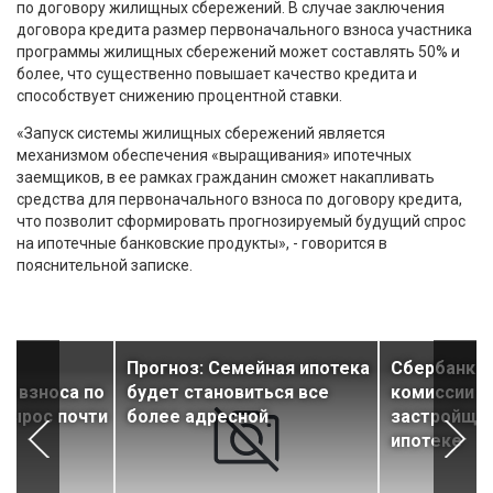
по договору жилищных сбережений. В случае заключения
договора кредита размер первоначального взноса участника
программы жилищных сбережений может составлять 50% и
более, что существенно повышает качество кредита и
способствует снижению процентной ставки.
«Запуск системы жилищных сбережений является
механизмом обеспечения «выращивания» ипотечных
заемщиков, в ее рамках гражданин сможет накапливать
средства для первоначального взноса по договору кредита,
что позволит сформировать прогнозируемый будущий спрос
на ипотечные банковские продукты», - говорится в
пояснительной записке.
р
Прогноз: Семейная ипотека
Сбербанк 
о взноса по
будет становиться все
комиссии д
 вырос почти
более адресной
застройщик
ипотеке