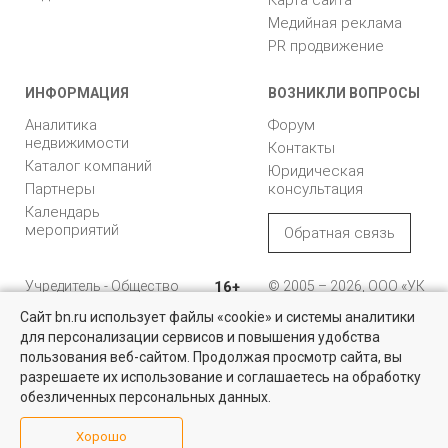
Медийная реклама
PR продвижение
ИНФОРМАЦИЯ
ВОЗНИКЛИ ВОПРОСЫ
Аналитика
Форум
недвижимости
Контакты
Каталог компаний
Юридическая
Партнеры
консультация
Календарь
мероприятий
Обратная связь
Учредитель - Общество
16+
© 2005 – 2026, ООО «УК
с ограниченной
«БН»
Сайт bn.ru использует файлы «cookie» и системы аналитики
ответственностью
"Управляющая
196105, Санкт-
для персонализации сервисов и повышения удобства
компания "Бюллетень
Петербург, пр. Юрия
пользования веб-сайтом. Продолжая просмотр сайта, вы
недвижимости"
Гагарина, 1
разрешаете их использование и соглашаетесь на обработку
обезличенных персональных данных.
8 (812) 331-93-56
Хорошо
reklama@bn.ru