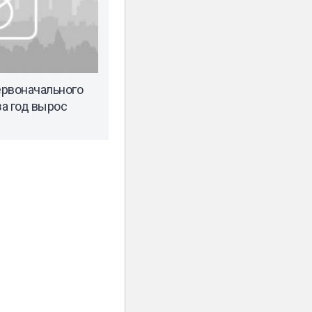
ервоначального
за год вырос