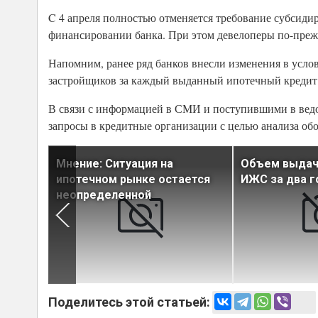
C 4 апреля полностью отменяется требование субсидир
финансировании банка. При этом девелоперы по-преж
Напомним, ранее ряд банков внесли изменения в усло
застройщиков за каждый выданный ипотечный кредит
В связи с информацией в СМИ и поступившими в ведо
запросы в кредитные организации с целью анализа об
позицию
Мнение: Ситуация на
Объем выдач
су
ипотечном рынке остается
ИЖС за два г
потеки
неопределенной
Поделитесь этой статьей: