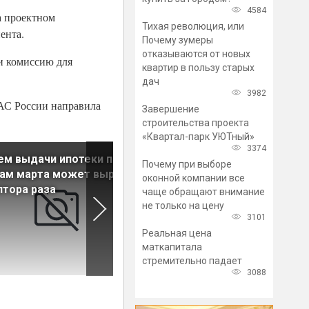
4584
а проектном
Тихая революция, или
ента.
Почему зумеры
отказываются от новых
и комиссию для
квартир в пользу старых
дач
3982
АС России направила
Завершение
строительства проекта
«Квартал-парк УЮТный»
3374
м выдачи ипотеки по
Набиуллина озвучила позиц
Почему при выборе
ам марта может вырасти
Центробанка по вопросу
оконной компании все
лтора раза
продления льготной ипотек
чаще обращают внимание
не только на цену
3101
Реальная цена
маткапитала
стремительно падает
3088