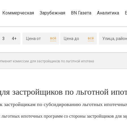
Коммерческая
Зарубежная
BN Газета
Аналитика
3
4+
всё
всё
отменит комиссии для застройщиков по льготной ипотеке
ля застройщиков по льготной ипо
й к застройщикам по субсидированию льготных ипотечны
ия льготных ипотечных программ со стороны застройщиков для з