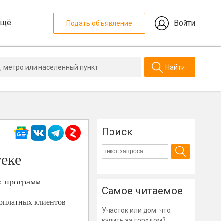
Ещё
Войти
Подать объявление
Найти
Поиск
теке
х программ.
Самое читаемое
арплатных клиентов
Участок или дом: что
купить за городом?