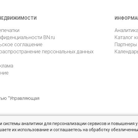
НЕДВИЖИМОСТИ
ИНФОРМА
епечатки
Аналитик
нфиденциальности BN.ru
Каталог 
ьское соглашение
Партнеры
 распространение персональных данных
Календар
клама
ение
стью "Управляющая
» и системы аналитики для персонализации сервисов и повышения 
6105, Санкт-Петербург, пр. Юрия Гагарина, 1
reklama@bn.ru
шаете их использование и соглашаетесь на обработку обезличенн