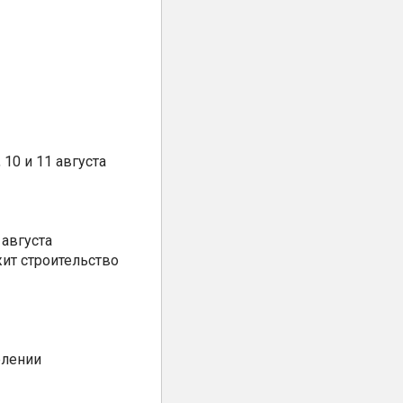
10 и 11 августа
августа
ит строительство
елении